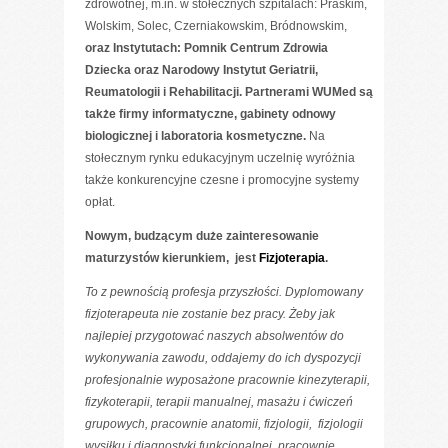
zdrowotnej, m.in. w stołecznych szpitalach: Praskim,
Wolskim, Solec, Czerniakowskim, Bródnowskim,
oraz Instytutach: Pomnik Centrum Zdrowia
Dziecka oraz Narodowy Instytut Geriatrii,
Reumatologii i Rehabilitacji. Partnerami WUMed są
także firmy informatyczne, gabinety odnowy
biologicznej i laboratoria kosmetyczne.
Na
stołecznym rynku edukacyjnym uczelnię wyróżnia
także konkurencyjne czesne i promocyjne systemy
opłat.
Nowym, budzącym duże zainteresowanie
maturzystów kierunkiem, jest
Fizjoterapia
.
To z pewnością profesja przyszłości. Dyplomowany
fizjoterapeuta nie zostanie bez pracy.
Żeby jak
najlepiej przygotować naszych absolwentów do
wykonywania zawodu,
oddajemy do ich dyspozycji
profesjonalnie wyposażone pracownie kinezyterapii,
fizykoterapii, terapii manualnej, masażu i ćwiczeń
grupowych, pracownie anatomii, fizjologii, fizjologii
wysiłku i diagnostyki funkcjonalnej, pracownie