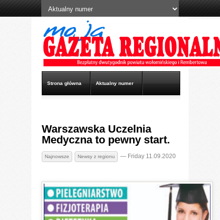
Strona główna
Aktualny numer
Archiwum
Wideo
Terminy wydań
Warszawska Uczelnia
Reklama
Kontakt
Medyczna to pewny start.
— Friday 11.09.2020
Najnowsze
Newsy z regionu