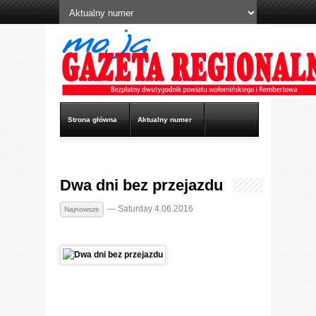
Strona główna
Aktualny numer
Archiwum
Wideo
Terminy wydań
Dwa dni bez przejazdu
Reklama
Kontakt
— Saturday 4.06.2016
Najnowsze