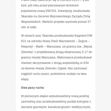
Prace miały zakończyć się w czerwcu 2015 r., a już
dziś, pół roku przed planowanym terminem
pojedziemy nową DW 631. Inwestycję zrealizowała
Skanska na zlecenie Mazowieckiego Zarządu Dróg
Wojewódzkich. Wartość projektu wyniosła ponad 37
mln zł netto.
W ramach prac Skanska przebudowała fragment DW
631 na odcinku Nowy Dwór Mazowiecki – Zegrze –
Nieporęt – Marki – Warszawa, od granicy tzw. „Węzła
Zielonka” z projektowaną drogą ekspresową S-17 do
granicy miasta Warszawa. Wykonawca przebudował
również skrzyżowanie z drogą wojewódzką nr 634
na terenie miasta Zielonki i Ząbek. Aby zachować
ciągłość ruchu prace, podzielone zostały na dwa
etapy.
Dwa pasy ruchu
W pierwszym etapie wybudowaliśmy nową jezdnię
zachodnią oraz przebudowaliśmy punkty kolizyjne z
sieciami gazowymi, kanalizacyjnymi i elektrycznymi,